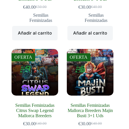
€
40.00
€
30.00
€
50.00
€
40.00
El
El
El
El
precio
precio
precio
precio
Semillas
Semillas
original
actual
original
actual
Feminizadas
Feminizadas
era:
es:
era:
es:
€50.00.
€40.00.
€40.00.
€30.00.
Añadir al carrito
Añadir al carrito
OFERTA
OFERTA
Semillas Feminizadas
Semillas Feminizadas
Citrus Swap Legend
Mallorca Breeders Majin
Mallorca Breeders
Busti 3+1 Uds
€
30.00
€
30.00
€
40.00
€
40.00
El
El
El
El