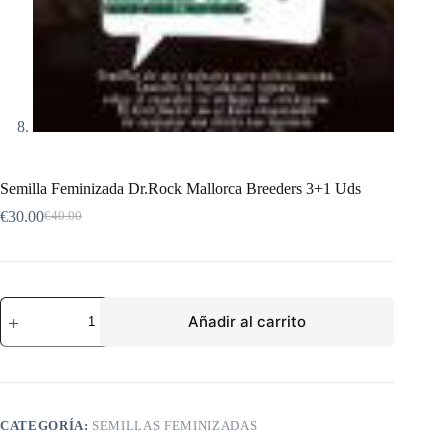
Semilla Feminizada Dr.Rock Mallorca Breeders 3+1 Uds
€
30.00
€
40.00
El
El
precio
precio
original
actual
era:
es:
€40.00.
€30.00.
Semilla
Añadir al carrito
Feminizada
Dr.Rock
Mallorca
Breeders
3+1
Uds
cantidad
CATEGORÍA:
SEMILLAS FEMINIZADAS