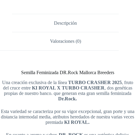
Descripción
Valoraciones (0)
Semilla Feminizada DR.Rock Mallorca Breeders
Una creación exclusiva de la línea
TURBO CRASHER 2025
, fruto
del cruce entre
KI ROYAL X TURBO
CRASHER
, dos genéticas
propias de nuestro banco. que generan esta gran semilla feminizada
Dr.Rock.
Esta variedad se caracteriza por su vigor excepcional, gran porte y una
distancia internodal media, atributos heredados de nuestra varias veces
premiada
KI ROYAL.
En cuanto a aroma y sabor,
DR. ROCK
es una auténtica delicia: