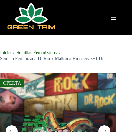
Saltar
al
contenido
Inicio
/
Semillas Feminizadas
/
Semilla Feminizada Dr.Rock Mallorca Breeders 3+1 Uds
OFERTA