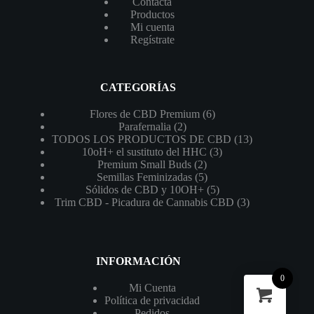
Contacta
Productos
Mi cuenta
Regístrate
CATEGORÍAS
6
Flores de CBD Premium
6
2
productos
Parafernalia
2
productos
13
TODOS LOS PRODUCTOS DE CBD
13
3
productos
10oH+ el sustituto del HHC
3
2
productos
Premium Small Buds
2
productos
5
Semillas Feminizadas
5
productos
5
Sólidos de CBD y 10OH+
5
productos
3
Trim CBD - Picadura de Cannabis CBD
3
productos
INFORMACIÓN
0
Mi Cuenta
Política de privacidad
Pedidos