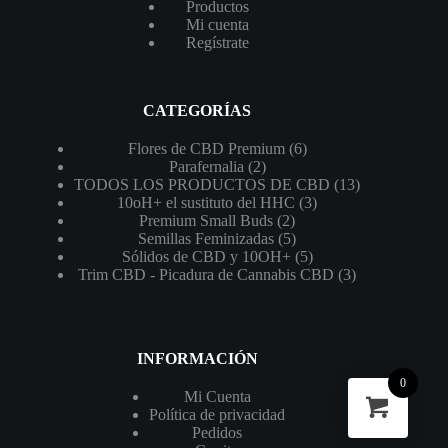
Productos
Mi cuenta
Regístrate
CATEGORÍAS
6
Flores de CBD Premium
6
2
productos
Parafernalia
2
productos
13
TODOS LOS PRODUCTOS DE CBD
13
3
productos
10oH+ el sustituto del HHC
3
2
productos
Premium Small Buds
2
productos
5
Semillas Feminizadas
5
productos
5
Sólidos de CBD y 10OH+
5
productos
3
Trim CBD - Picadura de Cannabis CBD
3
productos
INFORMACIÓN
0
Mi Cuenta
Política de privacidad
Pedidos