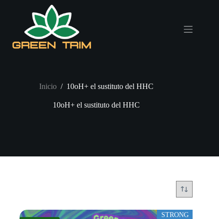
Saltar
al
contenido
Inicio
/
10oH+ el sustituto del HHC
10oH+ el sustituto del HHC
STRONG