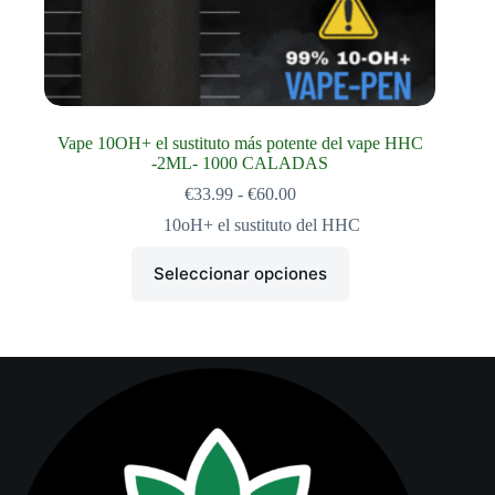
Vape 10OH+ el sustituto más potente del vape HHC
-2ML- 1000 CALADAS
Rango
€
33.99
-
€
60.00
de
10oH+ el sustituto del HHC
precios:
desde
Este
€33.99
Seleccionar opciones
producto
hasta
tiene
€60.00
múltiples
variantes.
Las
opciones
se
pueden
elegir
en
la
página