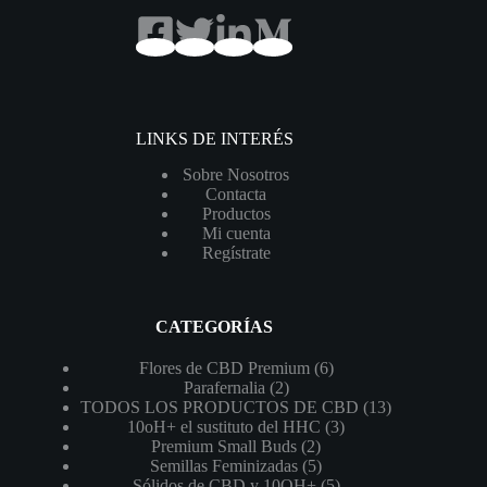
LINKS DE INTERÉS
Sobre Nosotros
Contacta
Productos
Mi cuenta
Regístrate
CATEGORÍAS
6
Flores de CBD Premium
6
2
productos
Parafernalia
2
productos
13
TODOS LOS PRODUCTOS DE CBD
13
3
productos
10oH+ el sustituto del HHC
3
2
productos
Premium Small Buds
2
productos
5
Semillas Feminizadas
5
productos
5
Sólidos de CBD y 10OH+
5