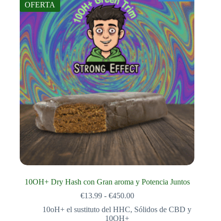
OFERTA
10OH+ Dry Hash con Gran aroma y Potencia Juntos
Rango
€
13.99
-
€
450.00
de
10oH+ el sustituto del HHC
,
Sólidos de CBD y
precios:
10OH+