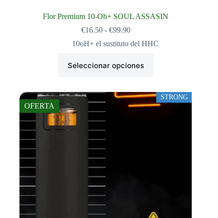
Flor Premium 10-Oh+ SOUL ASSASIN
Rango
€
16.50
-
€
99.90
de
10oH+ el sustituto del HHC
precios:
desde
Este
€16.50
Seleccionar opciones
producto
hasta
tiene
€99.90
múltiples
variantes.
STRONG
Las
OFERTA
opciones
se
pueden
elegir
en
la
página
de
producto