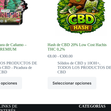
ura de Cañamo –
Hash de CBD 20% Low Cost Hachis
 PREMIUM
THC 0,2%
ango
Rango
€
8.00
-
€
300.00
de
LOS PRODUCTOS DE
Sólidos de CBD y 10OH+
,
ecios:
precios:
m CBD - Picadura de
TODOS LOS PRODUCTOS D
sde
desde
 CBD
CBD
.99
€8.00
sta
hasta
Este
9.99
€300.00
 opciones
Seleccionar opciones
producto
tiene
múltiples
variantes.
Las
opciones
LINKS DE
CATEGORÍAS
se
INTERÉS