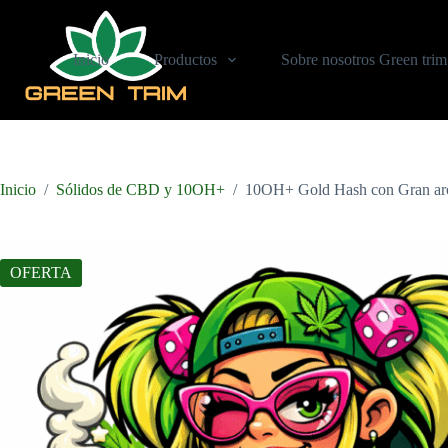
Saltar
al
contenido
Inicio
Productos
Sobre nosotros Green tri
Inicio
/
Sólidos de CBD y 10OH+
/
10OH+ Gold Hash con Gran aro
OFERTA