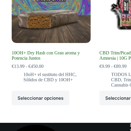
10OH+ Dry Hash con Gran aroma y
CBD Trim/Picad
Potencia Juntos
Amnesia | 10G
Rango
R
€
13.99
-
€
450.00
€
9.99
-
€
89.99
de
de
10oH+ el sustituto del HHC
,
TODOS 
precios:
pr
Sólidos de CBD y 10OH+
CBD
,
Tri
desde
de
Cannabis
€13.99
€9
hasta
ha
Este
Este
€450.00
€8
Seleccionar opciones
Seleccionar
producto
producto
tiene
tiene
múltiples
múltiples
variantes.
variantes.
Las
Las
opciones
opciones
se
se