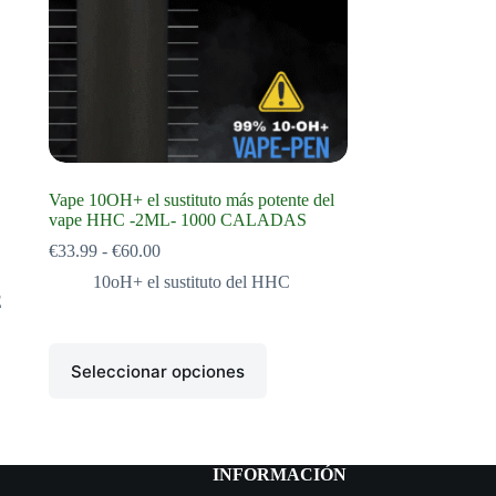
Vape 10OH+ el sustituto más potente del
vape HHC -2ML- 1000 CALADAS
Rango
€
33.99
-
€
60.00
de
10oH+ el sustituto del HHC
precios:
E
desde
€33.99
hasta
Este
€60.00
Seleccionar opciones
producto
tiene
múltiples
variantes.
Las
opciones
INFORMACIÓN
se