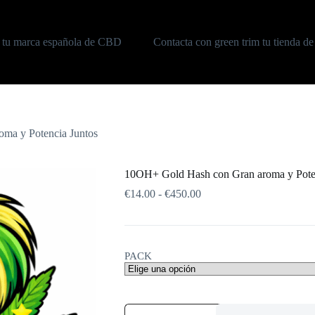
m tu marca española de CBD
Contacta con green trim tu tienda 
ma y Potencia Juntos
10OH+ Gold Hash con Gran aroma y Poten
Rango
€
14.00
-
€
450.00
de
precios:
desde
€14.00
PACK
hasta
€450.00
10OH+