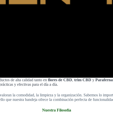
uctos de alta calidad tanto en
flores de CBD
,
trim CBD
y
Paraferna
ácticas y efectivas para el día a día.
aloran la comodidad, la limpieza y la organización. Sabemos lo importan
ello que nuestra bandeja ofrece la combinación perfecta de funcionalidad
Nuestra Filosofía