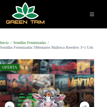
Saltar
al
contenido
Inicio
/
Semillas Feminizadas
/
Semillas Feminizadas 5Mentarios Mallorca Breeders 3+1 Uds
OFERTA