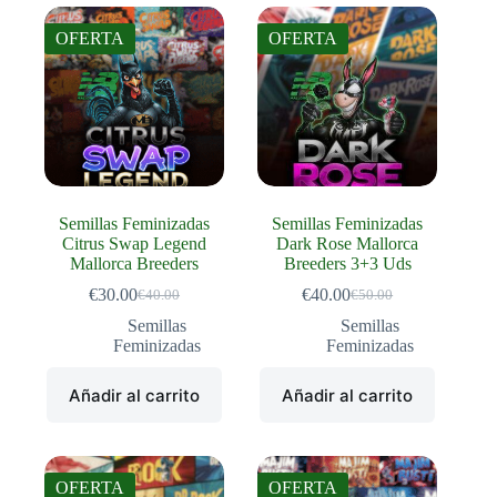
OFERTA
OFERTA
Semillas Feminizadas
Semillas Feminizadas
Citrus Swap Legend
Dark Rose Mallorca
Mallorca Breeders
Breeders 3+3 Uds
€
30.00
€
40.00
€
40.00
€
50.00
El
El
El
El
precio
precio
precio
precio
Semillas
Semillas
original
actual
original
actual
Feminizadas
Feminizadas
era:
es:
era:
es:
€40.00.
€30.00.
€50.00.
€40.00.
Añadir al carrito
Añadir al carrito
OFERTA
OFERTA