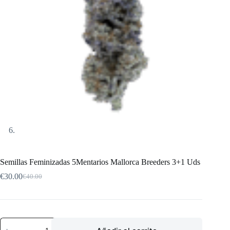
Semillas Feminizadas 5Mentarios Mallorca Breeders 3+1 Uds
€
30.00
€
40.00
El
El
precio
precio
original
actual
era:
es:
€40.00.
€30.00.
Semillas