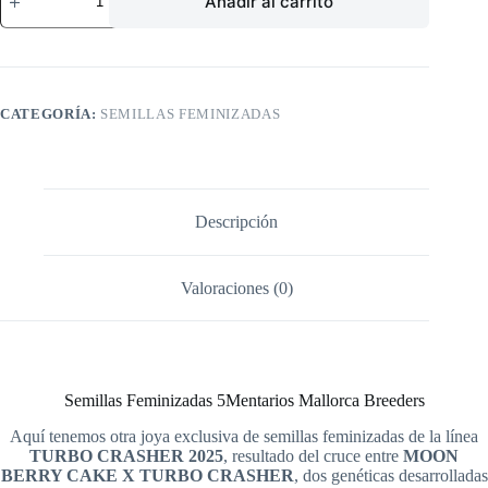
Añadir al carrito
Feminizadas
5Mentarios
Mallorca
Breeders
3+1
Uds
cantidad
CATEGORÍA:
SEMILLAS FEMINIZADAS
Descripción
Valoraciones (0)
Semillas Feminizadas 5Mentarios Mallorca Breeders
Aquí tenemos otra joya exclusiva de semillas feminizadas de la línea
TURBO CRASHER 2025
, resultado del cruce entre
MOON
BERRY CAKE X TURBO CRASHER
, dos genéticas desarrolladas