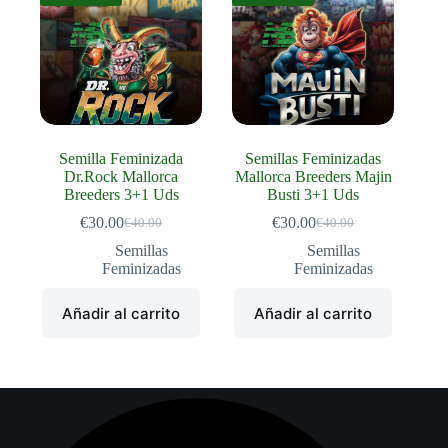
Semilla Feminizada
Semillas Feminizadas
Dr.Rock Mallorca
Mallorca Breeders Majin
Breeders 3+1 Uds
Busti 3+1 Uds
€
30.00
€
30.00
€
40.00
€
40.00
El
El
El
El
precio
precio
precio
precio
Semillas
Semillas
original
actual
original
actual
Feminizadas
Feminizadas
era:
es:
era:
es:
€40.00.
€30.00.
€40.00.
€30.00.
Añadir al carrito
Añadir al carrito