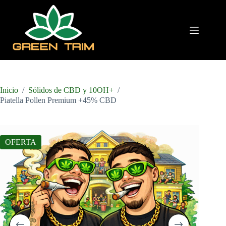
Saltar
al
contenido
Inicio
/
Sólidos de CBD y 10OH+
/
Piatella Pollen Premium +45% CBD
OFERTA