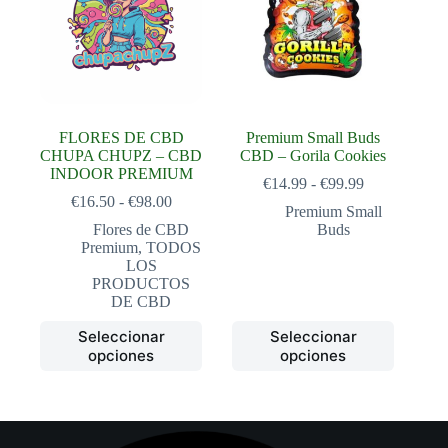
pueden
pueden
elegir
elegir
en
en
la
la
página
página
de
de
producto
producto
FLORES DE CBD
Premium Small Buds
CHUPA CHUPZ – CBD
CBD – Gorila Cookies
INDOOR PREMIUM
Rango
€
14.99
-
€
99.99
Rango
de
€
16.50
-
€
98.00
Premium Small
de
precios:
Flores de CBD
Buds
precios:
desde
Premium
,
TODOS
desde
€14.99
LOS
€16.50
hasta
PRODUCTOS
hasta
€99.99
DE CBD
€98.00
Este
Este
Seleccionar
Seleccionar
producto
producto
opciones
opciones
tiene
tiene
múltiples
múltiples
variantes.
variantes.
Las
Las
opciones
opciones