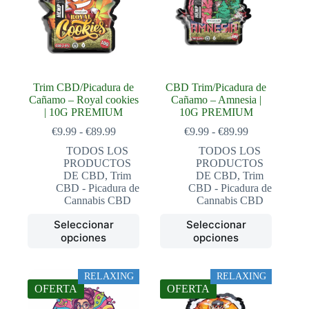
Trim CBD/Picadura de
CBD Trim/Picadura de
Cañamo – Royal cookies
Cañamo – Amnesia |
| 10G PREMIUM
10G PREMIUM
Rango
Rango
€
9.99
-
€
89.99
€
9.99
-
€
89.99
de
de
TODOS LOS
TODOS LOS
precios:
precios:
PRODUCTOS
PRODUCTOS
desde
desde
DE CBD
,
Trim
DE CBD
,
Trim
€9.99
€9.99
CBD - Picadura de
CBD - Picadura de
hasta
hasta
Cannabis CBD
Cannabis CBD
€89.99
€89.99
Este
Este
Seleccionar
Seleccionar
producto
producto
opciones
opciones
tiene
tiene
múltiples
múltiples
variantes.
variantes.
RELAXING
RELAXING
Las
Las
OFERTA
OFERTA
opciones
opciones
se
se