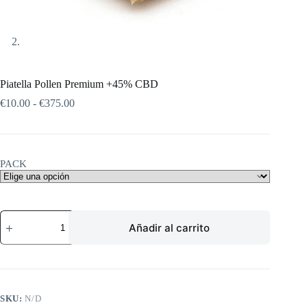
Piatella Pollen Premium +45% CBD
Rango
€
10.00
-
€
375.00
de
precios:
desde
€10.00
PACK
hasta
€375.00
Piatella
Añadir al carrito
Pollen
Premium
+45%
CBD
cantidad
SKU:
N/D