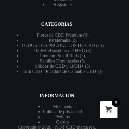
Regístrate
CATEGORÍAS
6
Flores de CBD Premium
6
2
productos
Parafernalia
2
productos
13
TODOS LOS PRODUCTOS DE CBD
13
3
productos
10oH+ el sustituto del HHC
3
2
productos
Premium Small Buds
2
productos
5
Semillas Feminizadas
5
productos
5
Sólidos de CBD y 10OH+
5
productos
3
Trim CBD - Picadura de Cannabis CBD
3
productos
INFORMACIÓN
0
Mi Cuenta
Política de privacidad
Pedidos
Carrito
Copyright © 2026 - NOT CBD marca reg.